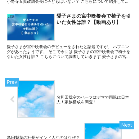
小野寺五典政調会長に子どもはいない？ こちらについて紹介してい
きます 小野寺五典政調会長プロフィール 名前：小野...
愛子さまの宮中晩餐会で椅子を引
話題
いた女性は誰？【動画あり】
愛子さまが宮中晩餐会のデビューをされたと話題ですが、 ハプニン
グがあったようです。 そこで今回は 愛子さまの宮中晩餐会で椅子を
引いた女性は誰？ こちらについて調査していきます 愛子さまの宮中
晩餐会で椅子を引いた女性は誰？ 愛子さまの宮中晩餐...
名和田我空のハーフはデマで両親は日本
人！家族構成を調査！
亀田製菓の社長がインド人なのはなぜ？