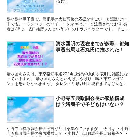
った！
熱い熱い甲子園で、島根県の大社高校の応援がすごい！と話題です！
中でも、トランペットのハイトーンがやばい！と注目されており 奏
者はOBで、坂口雄磨さんというプロのトランペッターです。 そこ
で、この記事では ・坂口雄磨さんの経歴は？ ・坂口雄...
清水国明の現在までが多彩！都知
話題
事選出馬は石丸氏に推された！
清水国明さんは、東京都知事選2024に出馬の意向を表明し話題にな
っていますね。 清水国明さんといえば、やはり「噂の東京マガジ
ン」を思い浮かべますが、 タレント活動以外に現在まではどんな活
動をされていたのでしょうか？ そしてなぜ東京都知事選に...
小野寺五典政調会長の家族構成
話題
は？婿養子で子どもはいない？
小野寺五典政調会長の発言が注目を集めていますが、 今回は ・小野
寺五典政調会長の家族構成は？ ・小野寺五典政調会長は婿養子？ ・