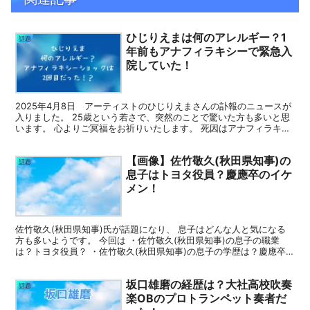
ひじりえまは何のアレルギー？1
話題
年前もアナフィラキシーで緊急入
院していた！
2025年4月8日 アーティストのひじりえまさんの訃報のニュースが
入りました。 25歳という若さで、突然のことで驚いた方も多いと思
います。 心よりご冥福をお祈りいたします。 死因はアナフィラキシ
ーショックとのことですが、 何が原因だったので...
【画像】佐竹敬久(秋田県知事)の
話題
息子はトヨタ役員？慶應卒のイケ
メン！
佐竹敬久(秋田県知事)氏が話題になり、 息子はどんな人と気になる
方も多いようです。 今回は ・佐竹敬久(秋田県知事)の息子の職業
は？トヨタ役員？ ・佐竹敬久(秋田県知事)の息子の学歴は？慶應卒
のイケメン！ こちらについて紹介していきます 佐...
坂口雄磨の経歴は？大社高校吹奏
話題
楽OBのプロトランペット奏者だ