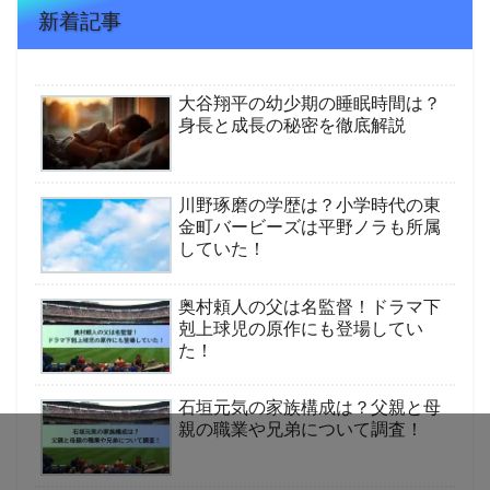
新着記事
大谷翔平の幼少期の睡眠時間は？
身長と成長の秘密を徹底解説
川野琢磨の学歴は？小学時代の東
金町バービーズは平野ノラも所属
していた！
奥村頼人の父は名監督！ドラマ下
剋上球児の原作にも登場してい
た！
石垣元気の家族構成は？父親と母
親の職業や兄弟について調査！