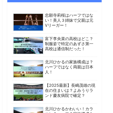
忠願寺莉桜はハーフではな
い！美人３姉妹で父親は元
Vリーガー！
富下李央菜の高校はどこ？
制服姿で特定のあずさ第一
高校は通信制だった！
北川ひかるの家族構成は？
ハーフではなく両親は日本
人！
【2025最新】長嶋茂雄の現
在の住まいは？よみうりラ
ンド慶友病院で確定？
北川ひかるかわいい！カラ