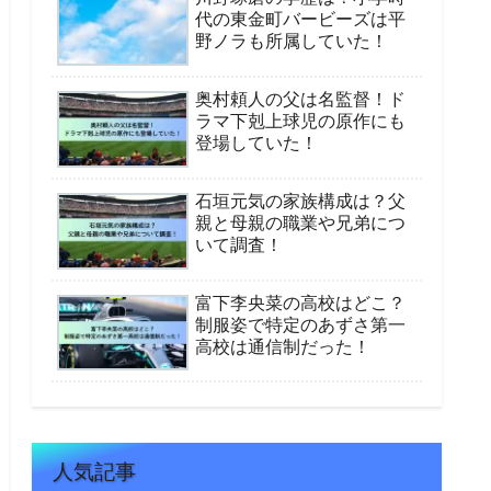
代の東金町バービーズは平
野ノラも所属していた！
奥村頼人の父は名監督！ド
ラマ下剋上球児の原作にも
登場していた！
石垣元気の家族構成は？父
親と母親の職業や兄弟につ
いて調査！
富下李央菜の高校はどこ？
制服姿で特定のあずさ第一
高校は通信制だった！
人気記事