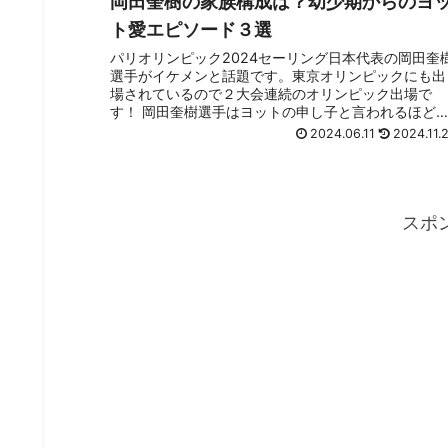
岡田奎樹の家族構成は？幼少期からのヨ
ト愛エピソード３選
パリオリンピック2024セーリング日本代表の岡田奎
選手がイケメンと話題です。東京オリンピックにも出
場されているので２大会連続のオリンピック出場で
す！ 岡田奎樹選手はヨットの申し子と言われるほど
幼少期からヨットに夢中でした。 そこで岡田奎...
2024.06.11
2024.11.
スポ