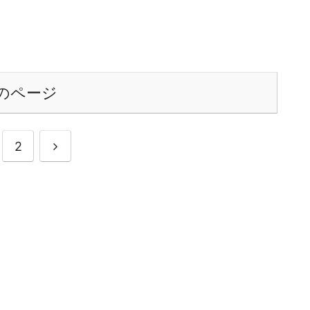
のページ
次
2
へ