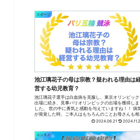
スポーツ
池江璃花子の母は宗教？疑われる理由は
営する幼児教育？
池江璃花子選手は白血病を克服し、東京オリンピック
出場に続き、見事パリオリンピックの出場を獲得しま
した。 世の中に勇気と感動を与えていますね！！ 病
が発覚した時、ご本人はもちろんのことお母さんも相
当ショックで大変だったことと思います。 それ...
2024.06.21
2024.11.
エンタメ