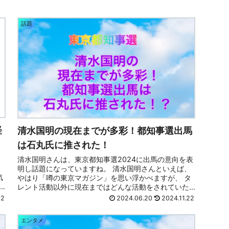
話題
経
清水国明の現在までが多彩！都知事選出馬
は石丸氏に推された！
清水国明さんは、東京都知事選2024に出馬の意向を表
明し話題になっていますね。 清水国明さんといえば、
気
やはり「噂の東京マガジン」を思い浮かべますが、 タ
レント活動以外に現在まではどんな活動をされていた
のでしょうか？ そしてなぜ東京都知事選に...
22
2024.06.20
2024.11.22
エンタメ