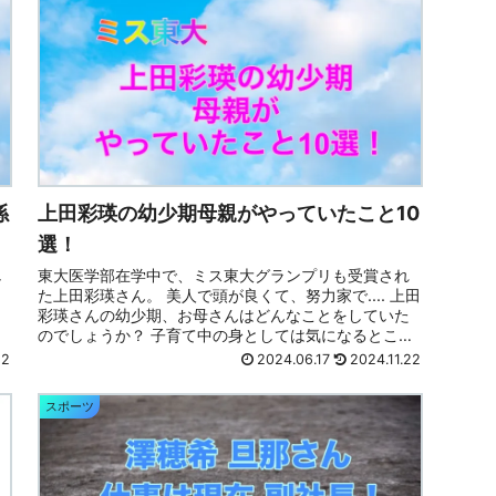
係
上田彩瑛の幼少期母親がやっていたこと10
選！
し
東大医学部在学中で、ミス東大グランプリも受賞され
た上田彩瑛さん。 美人で頭が良くて、努力家で.... 上田
彩瑛さんの幼少期、お母さんはどんなことをしていた
師
のでしょうか？ 子育て中の身としては気になるところ
です そこで、この記事では 上田彩瑛...
22
2024.06.17
2024.11.22
スポーツ