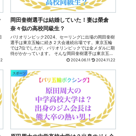
ッ
岡田奎樹選手は結婚していた！妻は榮倉
奈々似の高校同級生？
田
パリオリンピック2024、セーリングに出場の岡田奎樹
選手は東京五輪に続き２大会連続出場です。東京五輪
では7位でしたが、パリオリンピックでは金メダルに期
で
待がかかっています。 そんな岡田奎樹選手は東京五輪
以降に結婚されたようです！ この記事では...
22
2024.06.11
2024.11.22
スポーツ