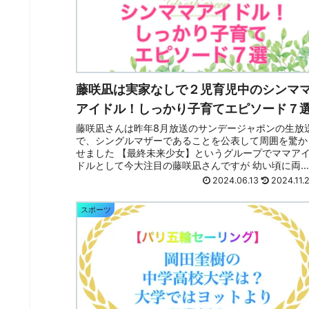
藤咲凪は実家なしで２児育児中のシンマ
アイドル！しっかり子育てエピソード７
藤咲凪さんは昨年8月放送のサンデージャポンの生放
で、シングルマザーであることを公表して周囲を驚か
せました 【最終未来少女】というグループでママア
ドルとして今大注目の藤咲凪さんですが 幼い頃に両
離婚、そして母親と死別という壮絶な幼少期を...
2024.06.13
2024.11.
スポーツ