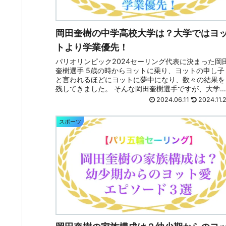
岡田奎樹の中学高校大学は？大学ではヨ
トより学業優先！
パリオリンピック2024セーリング代表に決まった岡
奎樹選手 5歳の時からヨットに乗り、ヨットの申し子
と言われるほどにヨットに夢中になり、数々の結果を
残してきました。 そんな岡田奎樹選手ですが、大学
は、練習より学業を優先していたそうです。...
2024.06.11
2024.11.
スポーツ