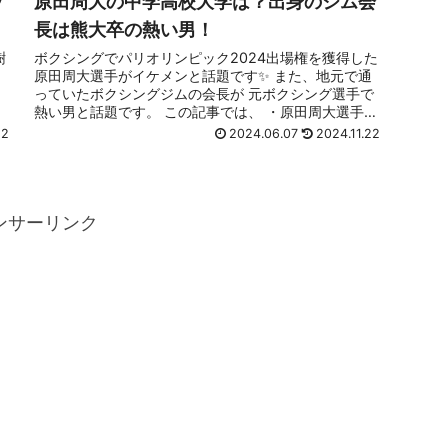
ッ
原田周大の中学高校大学は？出身のジム会
長は熊大卒の熱い男！
樹
ボクシングでパリオリンピック2024出場権を獲得した
原田周大選手がイケメンと話題です✨ また、地元で通
っていたボクシングジムの会長が 元ボクシング選手で
、
熱い男と話題です。 この記事では、 ・原田周大選手の
出身中学・高校・大学について ・原...
22
2024.06.07
2024.11.22
ンサーリンク