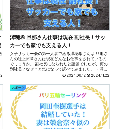
マ
澤穂希 旦那さん仕事は現在 副社長！サッ
選
カーでも家でも支える人！
送
女子サッカー会の第一人者である澤穂希さんは 旦那さ
んの辻上裕章さんは現在どんなお仕事をされているの
イ
でしょうか。 副社長になられたと話題でしたが、何の
親
副社長？なぜ？と気になって調べてみました。 ・澤穂
希 旦那さん仕事は現在 何？ ・家族の反応...
22
2024.06.12
2024.11.22
スポーツ