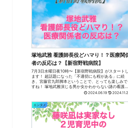
塚地武雅 看護師長役どハマり！？医療関
者の反応は？【新宿野戦病院】
7月3日水曜日夜10時〜【新宿野戦病院】がスタート
ます！ 超話題になった「不適切にも程がある」に続
き、宮藤官九郎脚本ということで、とっても楽しみで
すね！ 塚地武雅演じる男か女かわからない謎の看護
長がどハマりすぎ！とネット上で話題です！ ...
2024.06.19
2024.11.
エンタメ