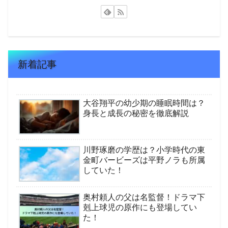
新着記事
大谷翔平の幼少期の睡眠時間は？
身長と成長の秘密を徹底解説
川野琢磨の学歴は？小学時代の東
金町バービーズは平野ノラも所属
していた！
奥村頼人の父は名監督！ドラマ下
剋上球児の原作にも登場してい
た！