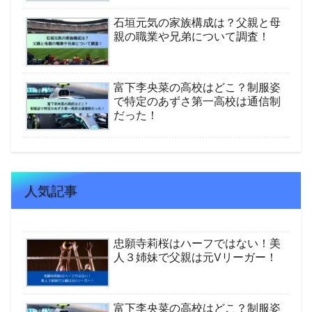
石垣元気の家族構成は？父親と母
親の職業や兄弟について調査！
富下李央菜の高校はどこ？制服姿
で特定のあずさ第一高校は通信制
だった！
人気記事
忠願寺莉桜はハーフではない！美
人３姉妹で父親は元Vリーガー！
富下李央菜の高校はどこ？制服姿