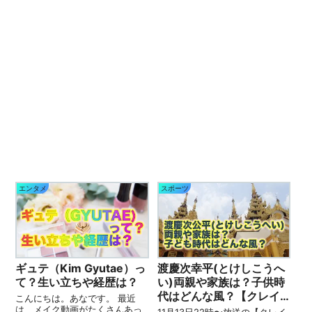
エンタメ
スポーツ
ギュテ（Kim Gyutae）っ
渡慶次幸平(とけしこうへ
て？生い立ちや経歴は？
い)両親や家族は？子供時
代はどんな風？【クレイ
こんにちは。あなです。 最近
ジージャーニー】
は、メイク動画がたくさんあっ
11月13日22時〜放送の【クレイ