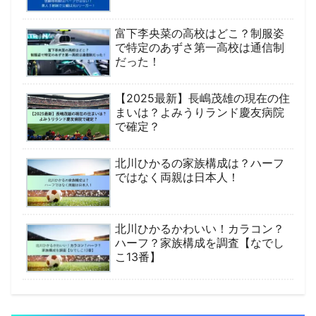
富下李央菜の高校はどこ？制服姿
で特定のあずさ第一高校は通信制
だった！
【2025最新】長嶋茂雄の現在の住
まいは？よみうりランド慶友病院
で確定？
北川ひかるの家族構成は？ハーフ
ではなく両親は日本人！
北川ひかるかわいい！カラコン？
ハーフ？家族構成を調査【なでし
こ13番】