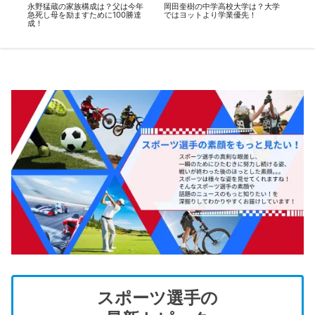
中
永野猛蔵の家族構成は？父は今年
岡田奎樹の中学高校大学は？大学
福
急死し母を励ますために100勝達
ではヨットより学業優先！
意
成！
スポーツ選手の