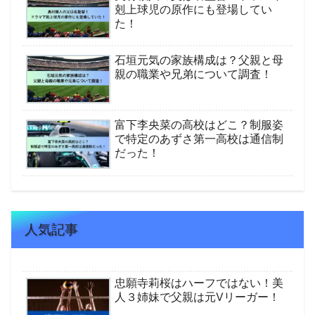
剋上球児の原作にも登場してい
た！
石垣元気の家族構成は？父親と母
親の職業や兄弟について調査！
富下李央菜の高校はどこ？制服姿
で特定のあずさ第一高校は通信制
だった！
人気記事
忠願寺莉桜はハーフではない！美
人３姉妹で父親は元Vリーガー！