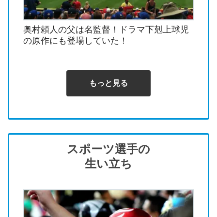
奥村頼人の父は名監督！ドラマ下剋上球児
の原作にも登場していた！
もっと見る
スポーツ選手の
生い立ち