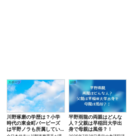
スポーツ
話題
川野琢磨の学歴は？小学
平野雨龍の両親はどんな
時代の東金町バービーズ
人？父親は早稲田大学出
は平野ノラも所属してい
身で母親は風俗？！
た！
全日本代表に川野琢磨選手が選