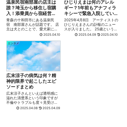
温泉民宿南部屋の店主は
ひじりえまは何のアレル
誰？埼玉から移住し宿購
ギー？1年前もアナフィラ
入！添乗員から宿経営
キシーで緊急入院してい
へ！
た！
青森の十和田市にある温泉民
2025年4月8日 アーティストの
宿 南部屋さんが話題です。 店
ひじりえまさんの訃報のニュー
主は犬とのことで、愛犬家に愛
スが入りました。 25歳という若
されるお宿のようです。 経営者
さで、突然のことで驚いた方も
2025.04.10
2025.04.09
2025.04.10
の店主は誰でどんな方なのでし
多いと思います。 心よりご冥福
ょうか？ 今回は 温泉民宿南部屋
をお祈りいたします。 死因はア
エンタメ
の店主は誰？ 埼玉から移住し宿
ナフィラキシーショックとのこ
購入！ 添乗員から宿経営へ！ こ
とですが、 何が原因だったの
ちら...
で...
広末涼子の病気は何？精
神的限界で起こしたエピ
ソードまとめ
広末涼子さんといえば透明感に
溢れた清楚系という印象ですが
不倫やトラブルも度々見受けら
れますね。 今回の事件では何か
2025.04.08
2025.04.09
精神的な病気を抱えていたので
はないか？という声も多数あり
ました そこで今回は 広末涼子の
病気は何？ 精神的限界で起こし