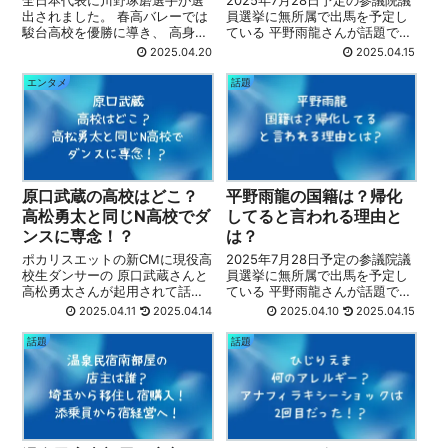
2025年7月28日予定の参議院議
出されました。 春高バレーでは
員選挙に無所属で出馬を予定し
駿台高校を優勝に導き、 高身長
ている 平野雨龍さんが話題です
イケメンで注目されましたね！
31歳という若さで、日本を守り
2025.04.20
2025.04.15
今回は 川野琢磨の学歴は？（小
たいという意識を強く持ち 政治
学・中学・高校はどこ？） 川野
活動をしている姿は頼もしいで
エンタメ
話題
琢磨の小学・中学・高校時代の
すね。 どんなご両親に育てられ
エピソードまとめ こちらについ
たのか気になる方も多いのは
て紹...
な...
原口武蔵の高校はどこ？
平野雨龍の国籍は？帰化
高松勇太と同じN高校でダ
してると言われる理由と
ンスに専念！？
は？
ポカリスエットの新CMに現役高
2025年7月28日予定の参議院議
校生ダンサーの 原口武蔵さんと
員選挙に無所属で出馬を予定し
高松勇太さんが起用されて話題
ている 平野雨龍さんが話題です
です！ 原口武蔵さんはどこの学
平野雨龍さんは、中国共産党へ
2025.04.11
2025.04.14
2025.04.10
2025.04.15
校に通っているのでしょうか？
の批判などに関する意見が強い
今回は 原口武蔵の高校はどこ？
一方で 帰化しているのではない
話題
話題
原口武蔵プロフィール N高校は
か？と言われています。 本当な
どんな学校？ EXPG高等学校...
のでしょうか？またなぜそう言
わ...