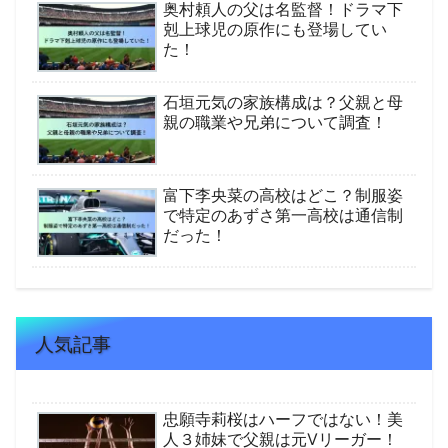
奥村頼人の父は名監督！ドラマ下
剋上球児の原作にも登場してい
た！
石垣元気の家族構成は？父親と母
親の職業や兄弟について調査！
富下李央菜の高校はどこ？制服姿
で特定のあずさ第一高校は通信制
だった！
人気記事
忠願寺莉桜はハーフではない！美
人３姉妹で父親は元Vリーガー！