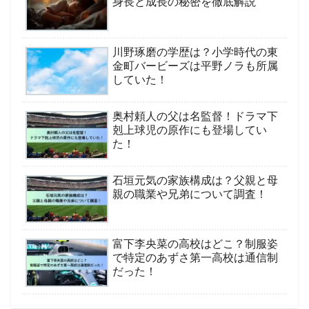
身長と成長の秘密を徹底解説
川野琢磨の学歴は？小学時代の東
金町バービーズは平野ノラも所属
していた！
奥村頼人の父は名監督！ドラマ下
剋上球児の原作にも登場してい
た！
石垣元気の家族構成は？父親と母
親の職業や兄弟について調査！
富下李央菜の高校はどこ？制服姿
で特定のあずさ第一高校は通信制
だった！