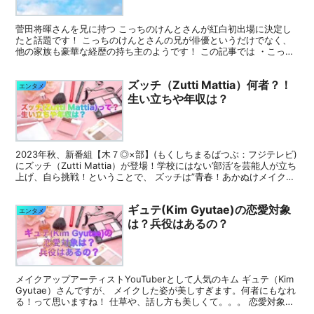
菅田将暉さんを兄に持つ こっちのけんとさんが紅白初出場に決定し
たと話題です！ こっちのけんとさんの兄が俳優というだけでなく、
他の家族も豪華な経歴の持ち主のようです！ この記事では ・こっち
のけんとの家族構成は？ ・こっちのけんとの家族の職...
ズッチ（Zutti Mattia）何者？！
エンタメ
生い立ちや年収は？
2023年秋、新番組【木７◎×部】(もくしちまるばつぶ：フジテレビ)
にズッチ（Zutti Mattia）が登場！学校にはない’部活’を芸能人が立ち
上げ、自ら挑戦！ということで、 ズッチは”青春！あかぬけメイク
部”に抜擢されたようです。 メイ...
ギュテ(Kim Gyutae)の恋愛対象
エンタメ
は？兵役はあるの？
メイクアップアーティストYouTuberとして人気のキム ギュテ（Kim
Gyutae）さんですが、 メイクした姿が美しすぎます。何者にもなれ
る！って思いますね！ 仕草や、話し方も美しくて。。。 恋愛対象は
男性？女性？と気になっている方も多...