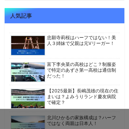
人気記事
忠願寺莉桜はハーフではない！美
人３姉妹で父親は元Vリーガー！
富下李央菜の高校はどこ？制服姿
で特定のあずさ第一高校は通信制
だった！
【2025最新】長嶋茂雄の現在の住
まいは？よみうりランド慶友病院
で確定？
北川ひかるの家族構成は？ハーフ
ではなく両親は日本人！