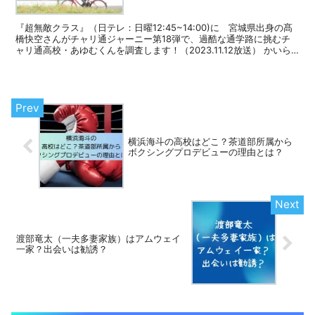
『超無敵クラス』（日テレ：日曜12:45~14:00)に 宮城県出身の髙
橋快空さんがチャリ通ジャーニー第18弾で、過酷な通学路に挑むチ
ャリ通高校・あゆむくんを調査します！（2023.11.12放送） かいら
（高橋快空）さんは、宮城県出身との...
横浜海斗の高校はどこ？茶道部所属から
ボクシングプロデビューの理由とは？
渡部竜太（一夫多妻家族）はアムウェイ
一家？出会いは勧誘？