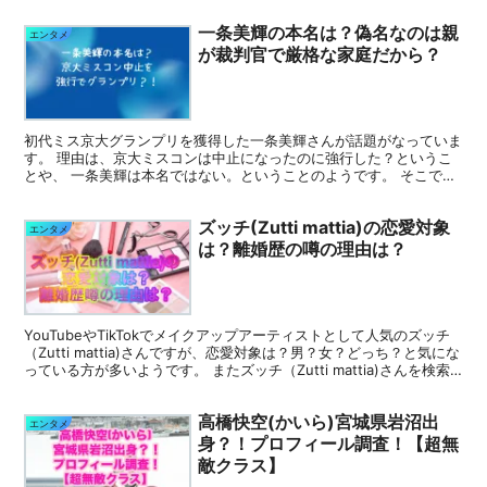
一条美輝の本名は？偽名なのは親
エンタメ
が裁判官で厳格な家庭だから？
初代ミス京大グランプリを獲得した一条美輝さんが話題がなっていま
す。 理由は、京大ミスコンは中止になったのに強行した？というこ
とや、 一条美輝は本名ではない。ということのようです。 そこで今
回は 一条美輝の本名は？ 一条美輝がグランプリ獲得し...
ズッチ(Zutti mattia)の恋愛対象
エンタメ
は？離婚歴の噂の理由は？
YouTubeやTikTokでメイクアップアーティストとして人気のズッチ
（Zutti mattia)さんですが、恋愛対象は？男？女？どっち？と気にな
っている方が多いようです。 またズッチ（Zutti mattia)さんを検索
すると、「離婚」...
高橋快空(かいら)宮城県岩沼出
エンタメ
身？！プロフィール調査！【超無
敵クラス】