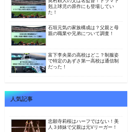
奥村頼人の父は名監督！ドラマ下
剋上球児の原作にも登場してい
た！
石垣元気の家族構成は？父親と母
親の職業や兄弟について調査！
富下李央菜の高校はどこ？制服姿
で特定のあずさ第一高校は通信制
だった！
人気記事
忠願寺莉桜はハーフではない！美
人３姉妹で父親は元Vリーガー！