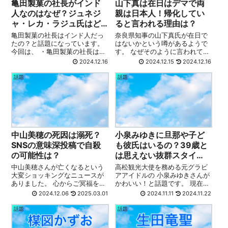
亀田製菓の社長がインド
山下真は在日はデマで両
人なのはなぜ？ジュネジ
親は日本人！帰化してい
ャ・レカ・ラジュ氏はど
ると言われる理由は？
んな人？
亀田製菓の社長はインド人だっ
奈良県知事の山下真氏が在日で
たの？と話題になっています。
はないかという噂があるようで
今回は、 ・亀田製菓の社長はイ
す。 なぜそのように言われてい
ンド人？ ・亀田製菓の会長がイ
るのでしょうか？ 今回は ・山下
2024.12.16
2024.12.15
2024.12.16
ンド人なのはなぜ？ ・亀田製菓
真プロフィール ・山下真家族構
会長：ジュネジャ・レカ・ラジ
成 ・山下真生い立ち ・山下真が
話題
話題
ュ氏はどんな人？ こちらについ
在日で帰化している？と言われ
て紹介していきます。 亀田製菓
る理由 こちらについて紹介して
の社...
い...
中山美穂の死因は溺死？
小泉みゆきに旦那や子ど
SNSの意味深投稿で自殺
も彼氏はいるの？39歳と
の可能性は？
は思えない抜群スタイ
ル！
中山美穂さんが亡くなるという
高松観光大使を務める元グラビ
大変ショッキングなニュースが
アアイドルの 小泉みゆきさんが
ありました。 心からご冥福をお
かわいい！と話題です。 現在39
祈り申し上げます。 54歳の若さ
歳とのことで 旦那さんや子ども
2024.12.06
2025.03.01
2024.11.11
2024.11.22
で亡くなられたとなると、死因
はいるのか？ 彼氏はいるのか？
が気になりますね。 ・中山美穂
気になる方も多いと思います。
話題
話題
の死因は溺死？ ・SNSの意味深
そこで、 ・小泉みゆきに旦那や
投稿で自殺の可能性は？ こちら
子どもはいる？ ・小泉みゆき