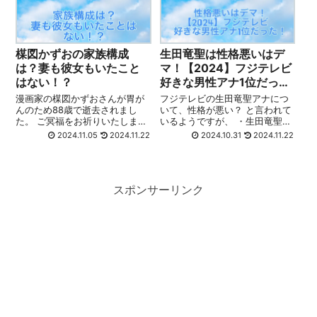
に...
に...
楳図かずおの家族構成
生田竜聖は性格悪いはデ
は？妻も彼女もいたこと
マ！【2024】フジテレビ
はない！？
好きな男性アナ1位だっ
た！
漫画家の楳図かずおさんが胃が
フジテレビの生田竜聖アナにつ
んのため88歳で逝去されまし
いて、性格が悪い？ と言われて
た。 ご冥福をお祈りいたしま
いるようですが、 ・生田竜聖ア
す。 改めて、楳図かずおさんを
ナは性格が悪いのか？ ・生田竜
2024.11.05
2024.11.22
2024.10.31
2024.11.22
支えた奥さんはどんな方？ と気
聖アナが性格が悪いと言われる
になる方も多いのではないでし
理由は？ こちらについて深掘り
ょうか？ そこで楳図かずおさん
していきたいと思います。 生田
の家族構成やについて紹介して
竜聖プロフィール 名前：生田竜
スポンサーリンク
いきます。...
聖 ...