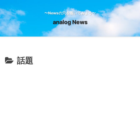
〜Newsの穴を覗いてみよう〜
analog News
話題