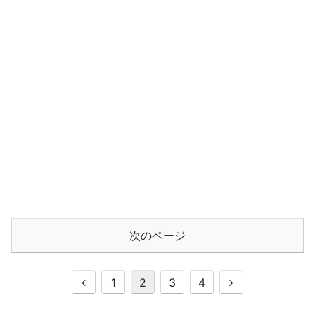
次のページ
前
次
1
2
3
4
へ
へ