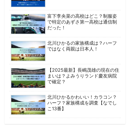
富下李央菜の高校はどこ？制服姿
で特定のあずさ第一高校は通信制
だった！
北川ひかるの家族構成は？ハーフ
ではなく両親は日本人！
【2025最新】長嶋茂雄の現在の住
まいは？よみうりランド慶友病院
で確定？
北川ひかるかわいい！カラコン？
ハーフ？家族構成を調査【なでし
こ13番】