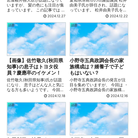
いますが、 髪の色にも注目が集
由美子氏が辞任され、話題にな
まっています。 この記事では ・
っています。 松井由美子氏を支
【画像】岩屋外務大臣の髪は紫
えた家族とはどんな家族なので
2024.12.27
2024.12.22
色なの？ ・【画像】岩屋外務大
しょうか？ 今回は ・松井由美子
臣の髪が紫色なのはいつから？
に子どもはいる？ ・松井由美子
話題
話題
・岩屋外務大臣の髪が紫色なの
に夫はいる？ ・松井由美子プロ
はなぜ？ ・岩屋外務大臣の髪色
フィール こちらについて紹介し
に対...
て...
【画像】佐竹敬久(秋田県
小野寺五典政調会長の家
知事)の息子はトヨタ役
族構成は？婿養子で子ど
員？慶應卒のイケメン！
もはいない？
佐竹敬久(秋田県知事)氏が話題
小野寺五典政調会長の発言が注
になり、 息子はどんな人と気に
目を集めていますが、 今回は ・
なる方も多いようです。 今回は
小野寺五典政調会長の家族構成
・佐竹敬久(秋田県知事)の息子
は？ ・小野寺五典政調会長は婿
2024.12.18
2024.12.16
の職業は？トヨタ役員？ ・佐竹
養子？ ・小野寺五典政調会長に
敬久(秋田県知事)の息子の学歴
子どもはいない？ こちらについ
話題
話題
は？慶應卒のイケメン！ こちら
て紹介していきます 小野寺五典
について紹介していきます 佐...
政調会長プロフィール 名前：小
野...