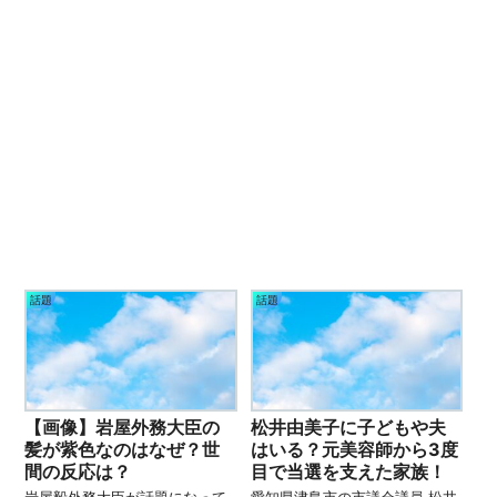
話題
話題
【画像】岩屋外務大臣の
松井由美子に子どもや夫
髪が紫色なのはなぜ？世
はいる？元美容師から3度
間の反応は？
目で当選を支えた家族！
岩屋毅外務大臣が話題になって
愛知県津島市の市議会議員 松井